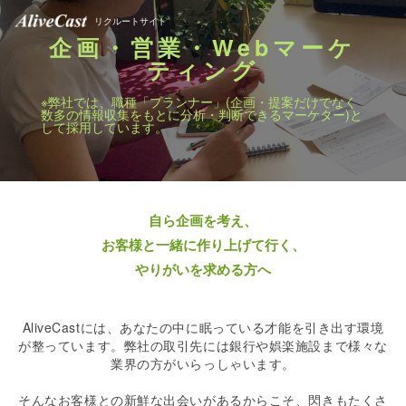
リクルートサイト
企画・営業・Webマーケ
ティング
※弊社では、職種「プランナー」(企画・提案だけでなく
数多の情報収集をもとに分析・判断できるマーケター)と
して採用しています。
自ら企画を考え、
お客様と一緒に作り上げて行く、
やりがいを求める方へ
AliveCastには、あなたの中に眠っている才能を引き出す環境
が整っています。弊社の取引先には銀行や娯楽施設まで様々な
業界の方がいらっしゃいます。
そんなお客様との新鮮な出会いがあるからこそ、閃きもたくさ