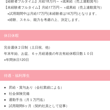
【経験者フルタイム】月給18万円～ +成果給（売上連動賞与）
【未経験者フルタイム】月給17万円～ +成果給（売上連動賞与）
※試用期間中は月給17万円(未経験者は16万円)となります。
※経験、スキル、能力を考慮の上、決定します。
休日休暇
完全週休２日制（土日祝、他）
年末年始、お盆、６ヶ月経過後の年次有給休暇日数１０日
※年間休日120日
待遇・福利厚生
●
昇給・賞与あり（会社業績による）
●
社会保険完備
●
通勤手当（月１万円迄）
●
試用期間6ヶ月（契約社員として従事）