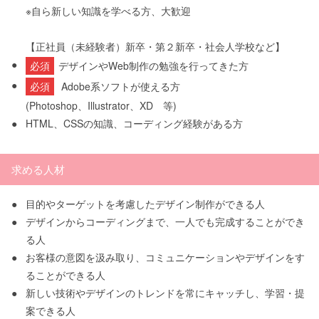
※自ら新しい知識を学べる方、大歓迎
【正社員（未経験者）新卒・第２新卒・社会人学校など】
●
必須
デザインやWeb制作の勉強を行ってきた方
●
必須
Adobe系ソフトが使える方
(Photoshop、Illustrator、XD 等)
●
HTML、CSSの知識、コーディング経験がある方
求める人材
●
目的やターゲットを考慮したデザイン制作ができる人
●
デザインからコーディングまで、一人でも完成することができ
る人
●
お客様の意図を汲み取り、コミュニケーションやデザインをす
ることができる人
●
新しい技術やデザインのトレンドを常にキャッチし、学習・提
案できる人