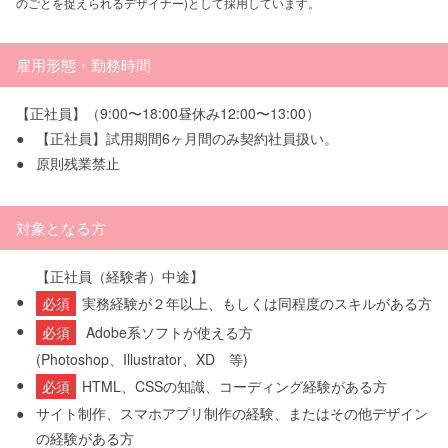
のごとを捉えられるデザイナー)として採用しています。
雇用形態・勤務時間
【正社員】（9:00〜18:00昼休み12:00〜13:00）
●
【正社員】試用期間6ヶ月間のみ契約社員扱い。
●
原則残業禁止
対象となる方
【正社員（経験者）中途】
●
必須
実務経験が２年以上、もしくは同程度のスキルがある方
●
必須
Adobe系ソフトが使える方
(Photoshop、Illustrator、XD 等)
●
必須
HTML、CSSの知識、コーディング経験がある方
●
サイト制作、スマホアプリ制作の経験、またはその他デザイン
の経験がある方