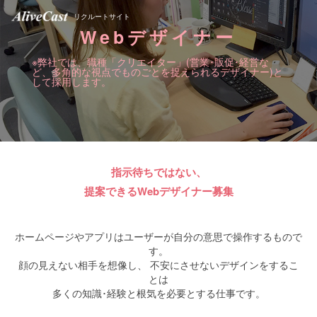
リクルートサイト
Webデザイナー
※弊社では、職種「クリエイター」(営業･販促･経営な
ど、多角的な視点でものごとを捉えられるデザイナー)と
して採用します。
指示待ちではない、
提案できるWebデザイナー募集
ホームページやアプリはユーザーが自分の意思で操作するもので
す。
顔の見えない相手を想像し、 不安にさせないデザインをするこ
とは
多くの知識･経験と根気を必要とする仕事です。